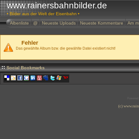
www.rainersbahnbilder.de
• Bilder aus der Welt der Eisenbahn •
Albenliste
@
Neueste Uploads
Neueste Kommentare
Am m
Fehler
Das gewählte Album bzw. die gewählte Datei existiert nicht!
Social Bookmarks
Powered
(c) www.rai