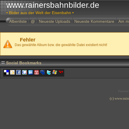
www.rainersbahnbilder.de
• Bilder aus der Welt der Eisenbahn •
Albenliste
@
Neueste Uploads
Neueste Kommentare
Am m
Fehler
Das gewählte Album bzw. die gewählte Datei existiert nicht!
Social Bookmarks
Powered
(c) www.rai