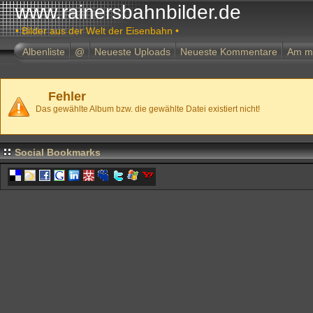
www.rainersbahnbilder.de
• Bilder aus der Welt der Eisenbahn •
Albenliste
@
Neueste Uploads
Neueste Kommentare
Am m
Fehler
Das gewählte Album bzw. die gewählte Datei existiert nicht!
Social Bookmarks