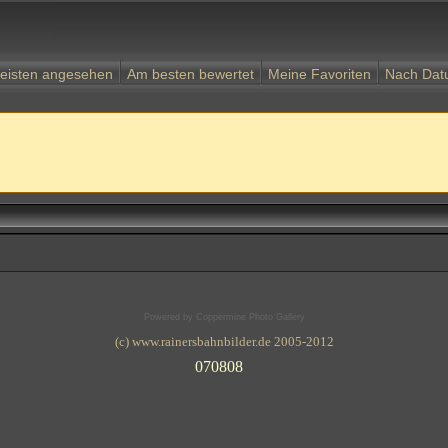
eisten angesehen
Am besten bewertet
Meine Favoriten
Nach Da
Powered by
Coppermine Photo Gallery
(c) www.rainersbahnbilder.de 2005-2012