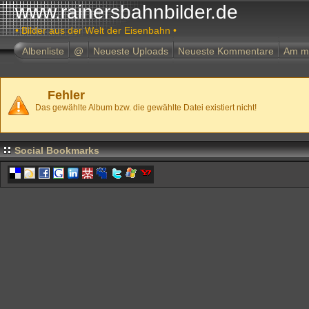
www.rainersbahnbilder.de
• Bilder aus der Welt der Eisenbahn •
Albenliste
@
Neueste Uploads
Neueste Kommentare
Am m
Fehler
Das gewählte Album bzw. die gewählte Datei existiert nicht!
Social Bookmarks