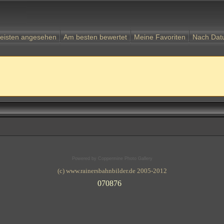
eisten angesehen
Am besten bewertet
Meine Favoriten
Nach Da
Powered by
Coppermine Photo Gallery
(c) www.rainersbahnbilder.de 2005-2012