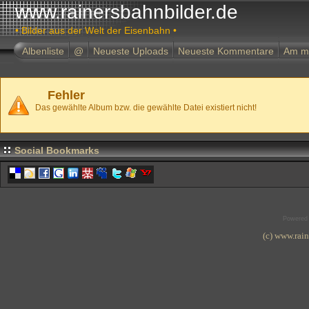
www.rainersbahnbilder.de
• Bilder aus der Welt der Eisenbahn •
Albenliste
@
Neueste Uploads
Neueste Kommentare
Am m
Fehler
Das gewählte Album bzw. die gewählte Datei existiert nicht!
Social Bookmarks
Powered
(c) www.rai