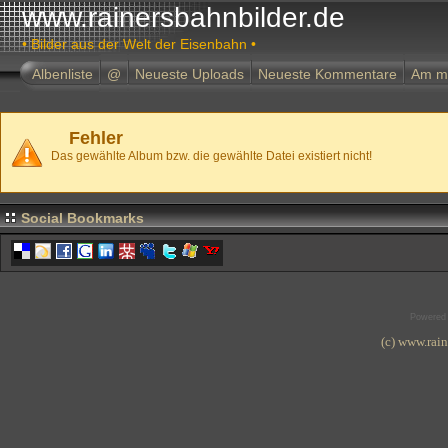
www.rainersbahnbilder.de
• Bilder aus der Welt der Eisenbahn •
Albenliste
@
Neueste Uploads
Neueste Kommentare
Am m
Fehler
Das gewählte Album bzw. die gewählte Datei existiert nicht!
Social Bookmarks
Powered
(c) www.rai