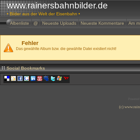
www.rainersbahnbilder.de
• Bilder aus der Welt der Eisenbahn •
Albenliste
@
Neueste Uploads
Neueste Kommentare
Am m
Fehler
Das gewählte Album bzw. die gewählte Datei existiert nicht!
Social Bookmarks
Powered
(c) www.rai