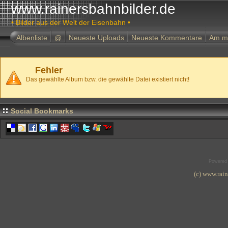
www.rainersbahnbilder.de
• Bilder aus der Welt der Eisenbahn •
Albenliste
@
Neueste Uploads
Neueste Kommentare
Am m
Fehler
Das gewählte Album bzw. die gewählte Datei existiert nicht!
Social Bookmarks
Powered
(c) www.rai