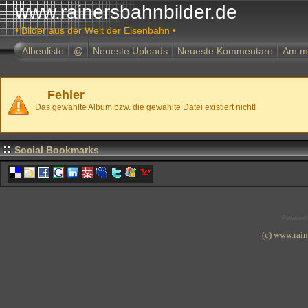
www.rainersbahnbilder.de
• Bilder aus der Welt der Eisenbahn •
Albenliste
@
Neueste Uploads
Neueste Kommentare
Am m
Fehler
Das gewählte Album bzw. die gewählte Datei existiert nicht!
Social Bookmarks
Powered
(c) www.rai