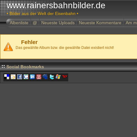
www.rainersbahnbilder.de
• Bilder aus der Welt der Eisenbahn •
Albenliste
@
Neueste Uploads
Neueste Kommentare
Am m
Fehler
Das gewählte Album bzw. die gewählte Datei existiert nicht!
Social Bookmarks