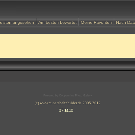
eisten angesehen
Am besten bewertet
Meine Favoriten
Nach Da
Powered by
Coppermine Photo Gallery
(c) www.rainersbahnbilder.de 2005-2012