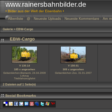
www.rainersbahnbilder.de
• Bilder aus der Welt der Eisenbahn •
Albenliste
@
Neueste Uploads
Neueste Kommentare
Am m
Galerie
>
EBW-Cargo
EBW-Cargo
V 130.14
V 150.01
185 x angesehen
309 x angesehen
Gelsenkirchen-Bismarck, 24.04.2009
Gelsenkirchen Zoo, 31.01.2007
Lokzug
Triebfahrzeugfahrt
2 Dateien auf 1 Seite(n)
Social Bookmarks